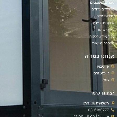
מבנים מעוצבים
משרדים ניידים
יחידות חצר
שירותים ניידים
ביתני שומר
כל המידע ללקוח
הצהרה נגישות
אנחנו במדיה
פייסבוק
אינסטגרם
גוגל
יצירת קשר
השלושה 16, זיתן
08-6180777
א׳ - ה׳ | 9:00 - 17:00