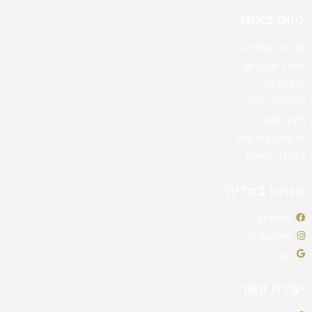
ניווט באתר
מבנים מעוצבים
משרדים ניידים
יחידות חצר
שירותים ניידים
ביתני שומר
כל המידע ללקוח
הצהרה נגישות
אנחנו במדיה
פייסבוק
אינסטגרם
גוגל
יצירת קשר