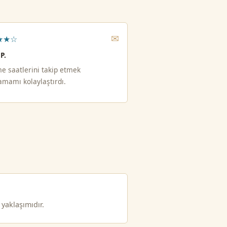
★★☆
P.
 saatlerini takip etmek
amamı kolaylaştırdı.
yaklaşımıdır.