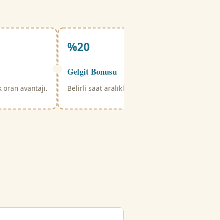
%20
Gelgit Bonusu
 oran avantajı.
Belirli saat aralıklarında hızlı avantaj.