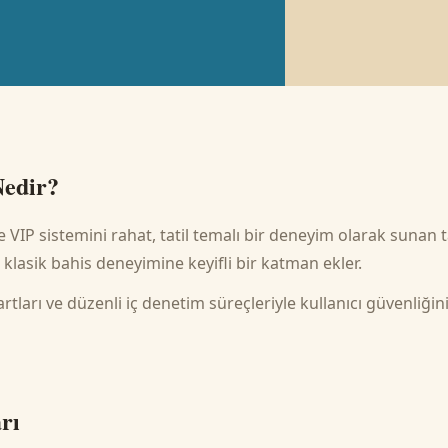
Nedir?
IP sistemini rahat, tatil temalı bir deneyim olarak sunan ta
, klasik bahis deneyimine keyifli bir katman ekler.
tları ve düzenli iç denetim süreçleriyle kullanıcı güvenliği
rı