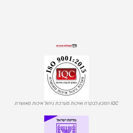
IQC המכון לבקרה ואיכות מערכת ניהול איכות מאושרת