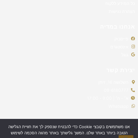
כל המידע ללקוח
הצהרה נגישות
אנחנו במדיה
פייסבוק
אינסטגרם
גוגל
יצירת קשר
השלושה 16, זיתן
08-6180777
א׳ - ה׳ | 9:00 - 17:00
Whatsapp
אנו משתמשים בקובצי Cookie כדי להבטיח שנספק לך את חוויית הגלישה
הטובה ביותר באתר שלנו. המשך גלישתך באתר מהווה הסכמה לשימוש