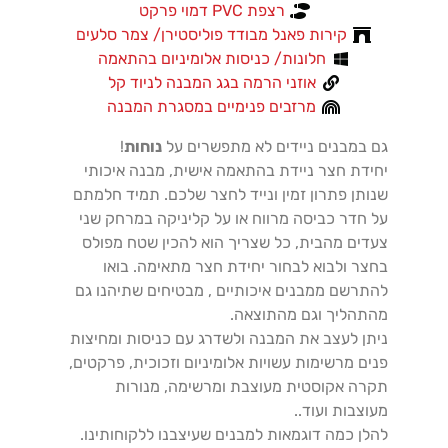
רצפת PVC דמוי פרקט
קירות פאנל מבודד פוליסטירן/ צמר סלעים
חלונות/ כניסות אלומיניום בהתאמה
אוזני הרמה בגג המבנה לניוד קל
מרזבים פנימיים במסגרת המבנה
גם במבנים ניידים לא מתפשרים על
נוחות
!
יחידת חצר ניידת בהתאמה אישית, מבנה איכותי
שנותן פתרון זמין ונייד לחצר שלכם. תמיד חלמתם
על חדר כביסה מרווח או על קליניקה במרחק שני
צעדים מהבית, כל שצריך הוא להכין שטח מפולס
בחצר ולבוא לבחור יחידת חצר מתאימה. בואו
להתרשם ממבנים איכותיים ,
מבטיחים שתיהנו גם
מהתהליך וגם מהתוצאה.
ניתן לעצב את המבנה ולשדרג עם כניסות ומחיצות
פנים מרשימות עשויות אלומיניום וזכוכית, פרקטים,
תקרה אקוסטית מעוצבת ומרשימה, מנורות
מעוצבות ועוד..
להלן כמה דוגמאות למבנים שעיצבנו ללקוחותינו.