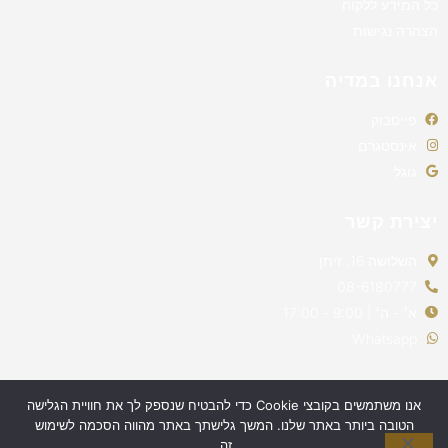
כל המידע ללקוח
הצהרה נגישות
אנחנו במדיה
פייסבוק
אינסטגרם
גוגל
יצירת קשר
השלושה 16, זיתן
08-6180777
א׳ - ה׳ | 9:00 - 17:00
Whatsapp
אנו משתמשים בקובצי Cookie כדי להבטיח שנספק לך את חוויית הגלישה
הטובה ביותר באתר שלנו. המשך גלישתך באתר מהווה הסכמה לשימוש
זה.