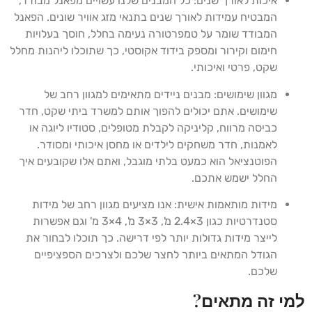
איכות לאורך שנים: כל המבנים שלנו עשויים מפאנל מבודד,
המבטיח עמידות לאורך שנים בתנאי מזג אוויר שונים. הפאנל
המבודד שומר על טמפרטורה נעימה בחלל, חוסך בעלויות
חימום וקירור ומספק בידוד אקוסטי, כך שתוכלו ליהנות מחלל
שקט, פרטי ואיכותי.
מגוון שימושים: מבנים ניידים מתאימים למגוון רחב של
שימושים. אתם יכולים להפוך אותם למשרד ביתי שקט, חדר
כביסה מרווח, קליניקה לקבלת מטופלים, סטודיו ליוגה או
לאמנות, חדר משחקים לילדים או מחסן איכותי ומסודר.
הפוטנציאל הוא כמעט בלתי מוגבל, ואתם אלו שקובעים איך
החלל ישמש אתכם.
מידות מותאמות אישית: אנו מציעים מגוון רחב של מידות
סטנדרטיות כגון 3×2.4 מ', 3×3 מ', 4×3 מ' וגם אפשרות
לייצר מידות גדולות יותר לפי דרישה. כך תוכלו לבחור את
הגודל המתאים ביותר לחצר שלכם ולצרכים הספציפיים
שלכם.
למי זה מתאים?