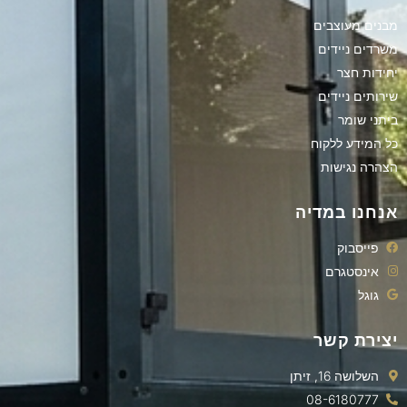
מבנים מעוצבים
משרדים ניידים
יחידות חצר
שירותים ניידים
ביתני שומר
כל המידע ללקוח
הצהרה נגישות
אנחנו במדיה
פייסבוק
אינסטגרם
גוגל
יצירת קשר
השלושה 16, זיתן
08-6180777